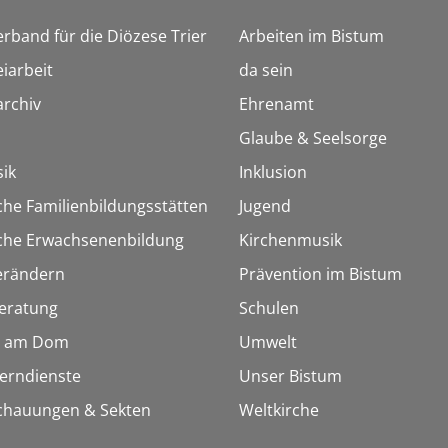
erband für die Diözese Trier
Arbeiten im Bistum
iarbeit
da sein
rchiv
Ehrenamt
Glaube & Seelsorge
ik
Inklusion
che Familienbildungsstätten
Jugend
sche Erwachsenenbildung
Kirchenmusik
erändern
Prävention im Bistum
eratung
Schulen
 am Dom
Umwelt
Lerndienste
Unser Bistum
chauungen & Sekten
Weltkirche