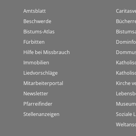
Amtsblatt
Caritasv
Beschwerde
Bücherre
Bistums-Atlas
Bistumsa
Fürbitten
Dominfo
Hilfe bei Missbrauch
Dommus
Immobilien
Katholis
Liedvorschläge
Katholi
Mitarbeiterportal
Kirche v
Newsletter
Lebensb
Pfarreifinder
Museum
Stellenanzeigen
Soziale 
Weltans