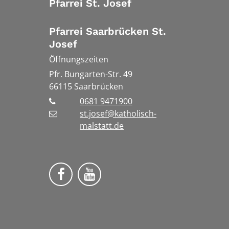
Pfarrei St. Josef
Pfarrei Saarbrücken St.
Josef
Öffnungszeiten
Pfr. Bungarten-Str. 49
66115
Saarbrücken
0681 9471900
st.josef@katholisch-
malstatt.de
Folge uns auf Facebook
Folge uns auf YouTube